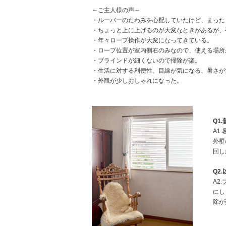
～ご主人様の声～
・ルーバーのたわみを心配していたけど、まった
・ちょっと上に上げるのが大変なときがあるが、
・年々ロープ操作が大変になってきている。
・ロープ位置が室内側右のみなので、使える場所
・ブラインドが細くないので掃除が楽。
・生活に対する利便性、目線が気になる、暑さが
・外観が少しおしゃれになった。
Q1
A1
外壁
回し
Q2
A2
にし
除が