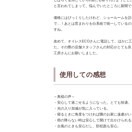
しばらく使用してから2階にも取り付けようとし
と言われてしまって。悩んでいたところに新聞で
価格にはびっくりしたけれど、ショールームを訪
で…！あとは窓まわりを白系統で統一しているの
すね。
改めて、オイレスECOさんに電話して、ほかに
た。その際の店舗スタッフさんの対応がとても良
工房さんにお願いしました。
使用しての感想
～奥様の声～
・安心して過ごせるようになった。とても快適。
・光の入り加減が気に入っている。
・寝るときに角度をつければ隣のお家に遠慮がい
・雨の降らない時は安心して開けて出かけられる
・台風のときも安心だし、防犯面も安心。