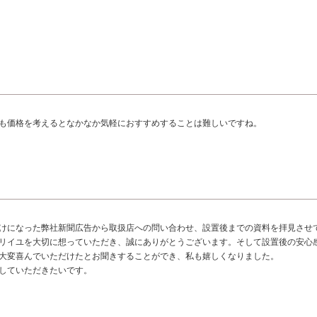
も価格を考えるとなかなか気軽におすすめすることは難しいですね。
けになった弊社新聞広告から取扱店への問い合わせ、設置後までの資料を拝見させ
リイユを大切に想っていただき、誠にありがとうございます。そして設置後の安心
大変喜んでいただけたとお聞きすることができ、私も嬉しくなりました。
していただきたいです。