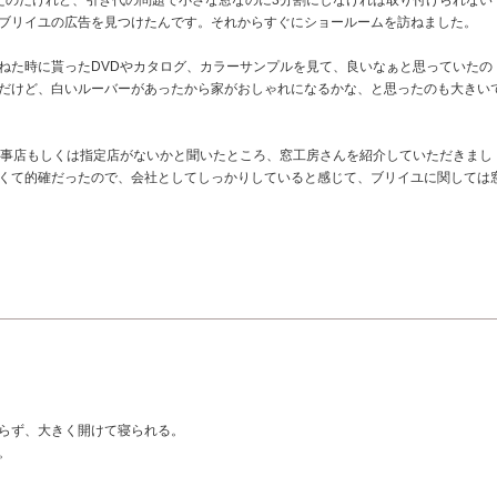
たのだけれど、引き代の問題で小さな窓なのに3分割にしなければ取り付けられない
ブリイユの広告を見つけたんです。それからすぐにショールームを訪ねました。
ねた時に貰ったDVDやカタログ、カラーサンプルを見て、良いなぁと思っていたの
だけど、白いルーバーがあったから家がおしゃれになるかな、と思ったのも大きい
工事店もしくは指定店がないかと聞いたところ、窓工房さんを紹介していただきまし
くて的確だったので、会社としてしっかりしていると感じて、ブリイユに関しては
らず、大きく開けて寝られる。
。