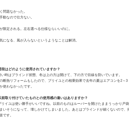
く問題なかった。
手動なので仕方ない。
が限定される。左右選べる仕様ならいいのに。
気になる、風が入らないというようなことは解消。
.普段はどのように使用されていますか？
.暑い時はブラインド状態、冬は上の方は開けて、下の方で目線を防いでいます。
の断熱リフォームもしたので、ブリイユとの相乗効果で去年の夏はエアコンを2～3
か使わなかったです。
.以前取り付けていたものとの使用感の違いはありますか？
.ブリイユは使い勝手がいいですね。以前のものはルーバーを開けたままうっかり戸袋
まいそうになって、壊しかけてしまいました。あとはブラインドが細くないので、
楽です。